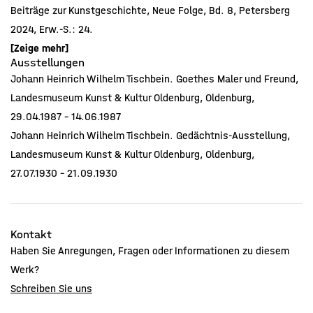
Beiträge zur Kunstgeschichte, Neue Folge, Bd. 8, Petersberg
2024, Erw.-S.: 24.
Sebastian Dohe: Der Briefwechsel von J.H.W. Tischbein und
[Zeige mehr]
Ausstellungen
Herzog Peter Friedrich Ludwig nach den Oldenburger Quellen
Johann Heinrich Wilhelm Tischbein. Goethes Maler und Freund,
1801–1824, Oldenburg: Isensee Verlag 2018., Abb.-S.: 117, Erw.-
Landesmuseum Kunst & Kultur Oldenburg, Oldenburg,
S.: 116, Kat. Nr.: 20.
29.04.1987 - 14.06.1987
Sebastian Dohe / Malve Falk / Rainer Stamm (Hrsg.): Die
Johann Heinrich Wilhelm Tischbein. Gedächtnis-Ausstellung,
Gemäldegalerie Oldenburg. Eine europäische
Landesmuseum Kunst & Kultur Oldenburg, Oldenburg,
Altmeistersammlung, Petersberg: Imhof 2017., Abb.-S.: 453,
27.07.1930 - 21.09.1930
Erw.-S.: 453, Kat. Nr.: 312a.
Bénédicte Abraham, Au commencement était l'action,
Villeneuve d'Ascq, 2016., Abb.-S.: Einband.
Kontakt
Arnd Friedrich / Fritz Heinrich / Christiane Holm (Hrsg.):
Haben Sie Anregungen, Fragen oder Informationen zu diesem
Johann Heinrich Wilhelm Tischbein (1751-1829). Das Werk des
Werk?
Goethe-Malers zwischen Kunst, Wissenschaft und
Schreiben Sie uns
Alltagskultur, Petersberg 2001, Abb.-S.: 239.
Hermann Mildenberger: Johann Heinrich Wilhelm Tischbein