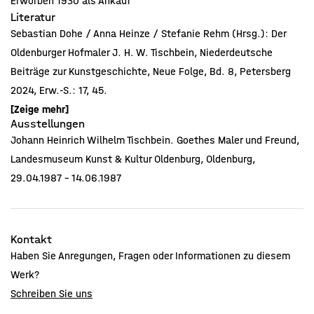
Erworben 1930 als Ankauf
Literatur
Sebastian Dohe / Anna Heinze / Stefanie Rehm (Hrsg.): Der
Oldenburger Hofmaler J. H. W. Tischbein, Niederdeutsche
Beiträge zur Kunstgeschichte, Neue Folge, Bd. 8, Petersberg
2024, Erw.-S.: 17, 45.
Johann Heinrich Wilhelm Tischbein. Goethes Maler und Freund,
[Zeige mehr]
Ausstellungen
Kat. Landesmuseum Oldenburg / Schleswig-Holsteinisches
Johann Heinrich Wilhelm Tischbein. Goethes Maler und Freund,
Landesmuseum Kloster Cismar / Freies Deutsches Hochstift
Landesmuseum Kunst & Kultur Oldenburg, Oldenburg,
Frankfurter Goethe-Museum, Neumünster 1986, Abb.-S.: 110,
29.04.1987 - 14.06.1987
Erw.-S.: 222, Kat. Nr.: 81.
Helke Kammerer-Grothaus: Die erste Aufstellung der Antiken
aus den Vesuvstädten in Portici, in: Antikensammlungen im 18.
Kontakt
Jahrhundert, Frankfurter Forschungen zur Kunst, Berlin: Mann
Haben Sie Anregungen, Fragen oder Informationen zu diesem
1981.
Werk?
Denise Kaspar: Felix Urbium Restitutio - Le Antichità di
Schreiben Sie uns
Ercolano zwischen Museum und Öffentlichkeit. Die ersten