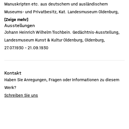
Manuskripten etc. aus deutschem und ausländischem
Museums- und Privatbesitz, Kat. Landesmuseum Oldenburg,
Oldenburg 1930, Erw.-S.: 62, Kat. Nr.: 456.
[Zeige mehr]
Ausstellungen
Johann Heinrich Wilhelm Tischbein. Gedächtnis-Ausstellung,
Landesmuseum Kunst & Kultur Oldenburg, Oldenburg,
27.07.1930 - 21.09.1930
Kontakt
Haben Sie Anregungen, Fragen oder Informationen zu diesem
Werk?
Schreiben Sie uns